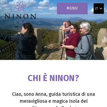
ITINERARI
MENU
IT
SERVIZI
RACCONTI DI NINON
CONTATTI
CHI È NINON?
CHI SONO
Ciao, sono Anna, guida turistica di una
PARTNERS
meravigliosa e magica Isola del